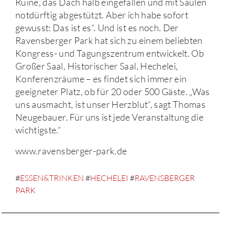
Ruine, das Dach halb eingefallen und mit Säulen
notdürftig abgestützt. Aber ich habe sofort
gewusst: Das ist es“. Und ist es noch. Der
Ravensberger Park hat sich zu einem beliebten
Kongress- und Tagungszentrum entwickelt. Ob
Großer Saal, Historischer Saal, Hechelei,
Konferenzräume – es findet sich immer ein
geeigneter Platz, ob für 20 oder 500 Gäste. „Was
uns ausmacht, ist unser Herzblut“, sagt Thomas
Neugebauer. Für uns ist jede Veranstaltung die
wichtigste.“
www.ravensberger-park.de
#
ESSEN&TRINKEN
#
HECHELEI
#
RAVENSBERGER
PARK