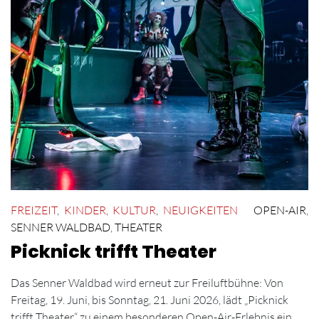
FREIZEIT
,
KINDER
,
KULTUR
,
NEUIGKEITEN
OPEN-AIR
,
SENNER WALDBAD
,
THEATER
Picknick trifft Theater
Das Senner Waldbad wird erneut zur Freiluftbühne: Von
Freitag, 19. Juni, bis Sonntag, 21. Juni 2026, lädt „Picknick
trifft Theater“ zu einem besonderen Open-Air-Erlebnis ein.