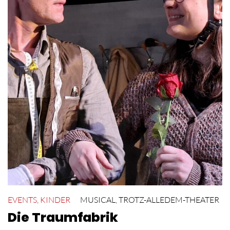
EVENTS
,
KINDER
MUSICAL
,
TROTZ-ALLEDEM-THEATER
Die Traumfabrik