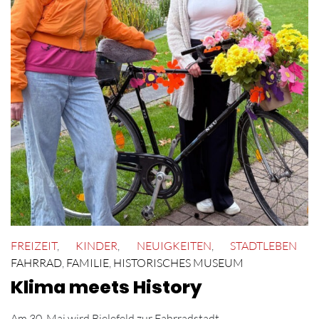
FREIZEIT
,
KINDER
,
NEUIGKEITEN
,
STADTLEBEN
FAHRRAD
,
FAMILIE
,
HISTORISCHES MUSEUM
Klima meets History
Am 30. Mai wird Bielefeld zur Fahrradstadt.