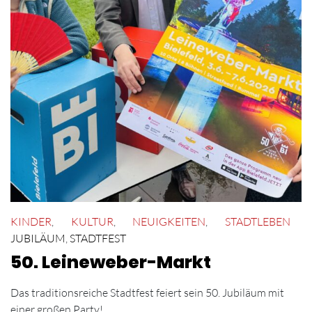
KINDER
,
KULTUR
,
NEUIGKEITEN
,
STADTLEBEN
JUBILÄUM
,
STADTFEST
50. Leineweber-Markt
Das traditionsreiche Stadtfest feiert sein 50. Jubiläum mit
einer großen Party!