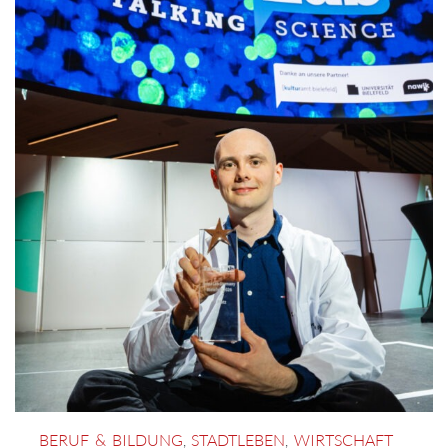
BERUF & BILDUNG
,
STADTLEBEN
,
WIRTSCHAFT