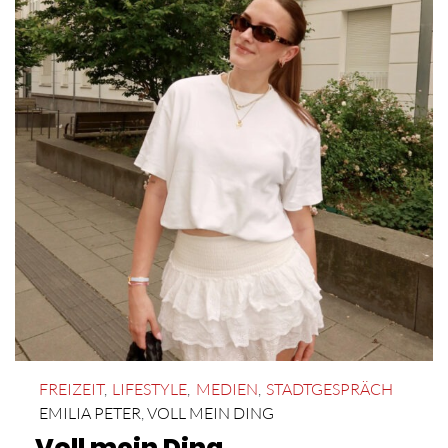
FREIZEIT
,
LIFESTYLE
,
MEDIEN
,
STADTGESPRÄCH
EMILIA PETER
,
VOLL MEIN DING
Voll mein Ding