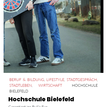
BERUF & BILDUNG
,
LIFESTYLE
,
STADTGESPRÄCH
,
STADTLEBEN
,
WIRTSCHAFT
HOCHSCHULE
BIELEFELD
Hochschule Bielefeld
Garantiert ins Bull’s Eye