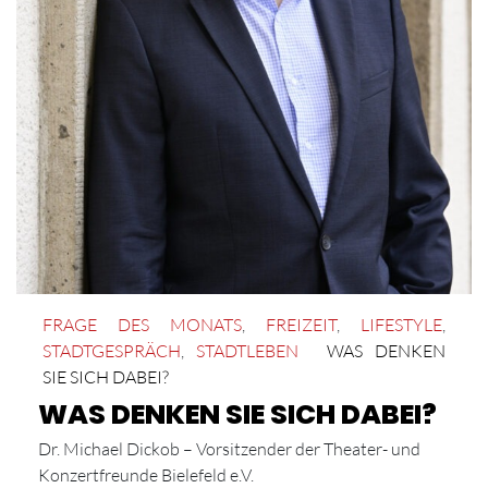
FRAGE DES MONATS
,
FREIZEIT
,
LIFESTYLE
,
STADTGESPRÄCH
,
STADTLEBEN
WAS DENKEN
SIE SICH DABEI?
WAS DENKEN SIE SICH DABEI?
Dr. Michael Dickob – Vorsitzender der Theater- und
Konzertfreunde Bielefeld e.V.