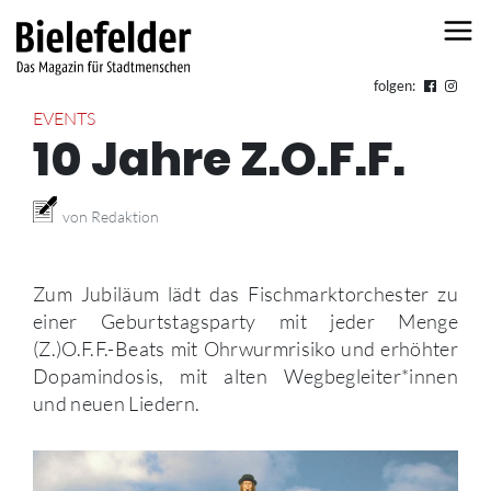
Skip to content
folgen:
EVENTS
10 Jahre Z.O.F.F.
von Redaktion
Zum Jubiläum lädt das Fischmarktorchester zu
einer Geburtstagsparty mit jeder Menge
(Z.)O.F.F.-Beats mit Ohrwurmrisiko und erhöhter
Dopamindosis, mit alten Wegbegleiter*innen
und neuen Liedern.