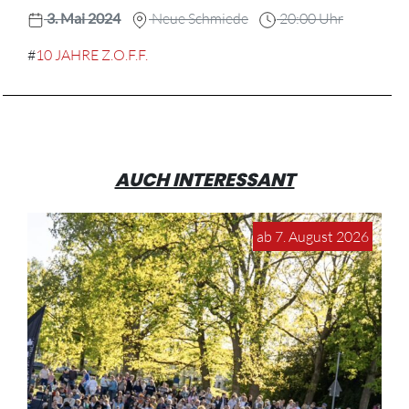
3. Mai 2024
Neue Schmiede
20:00 Uhr
#
10 JAHRE Z.O.F.F.
AUCH INTERESSANT
ab 7. August 2026