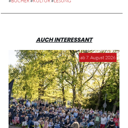
#
BÜCHER
#
KULTUR
#
LESUNG
AUCH INTERESSANT
ab 7. August 2026