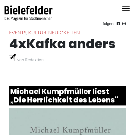
Skip to content
folgen:
EVENTS
,
KULTUR
,
NEUIGKEITEN
4xKafka anders
von Redaktion
Michael Kumpfmüller liest
„Die Herrlichkeit des Lebens“