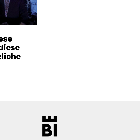
iese
diese
zliche