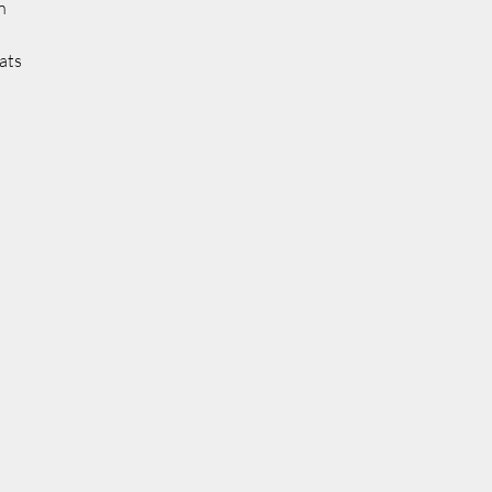
n
ats