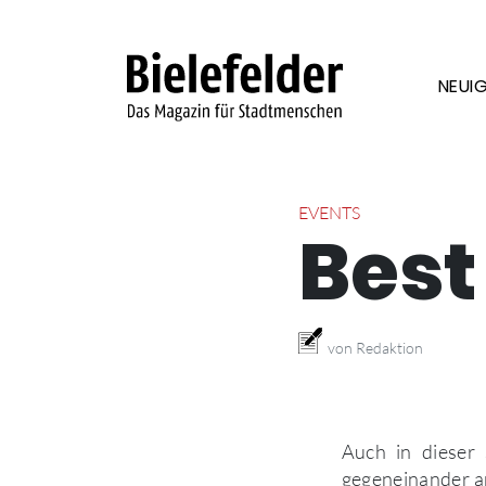
Skip to content
NEUIG
EVENTS
Best
von Redaktion
Auch in dieser 
gegeneinander an