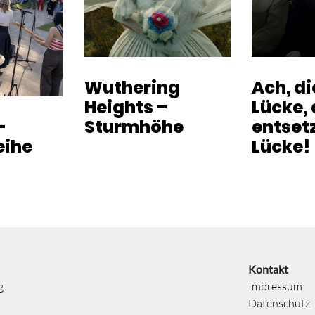
Wuthering
Ach, d
Heights –
Lücke, 
-
Sturmhöhe
entset
eihe
Lücke!
Kontakt
g
Impressum
Datenschutz