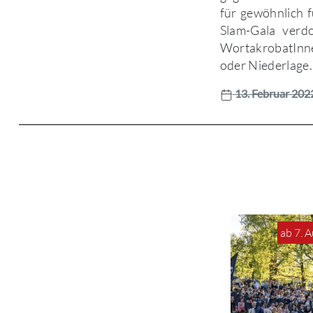
für gewöhnlich f
Slam-Gala verd
WortakrobatInnen
oder Niederlage.
13. Februar 202
ab 7. 