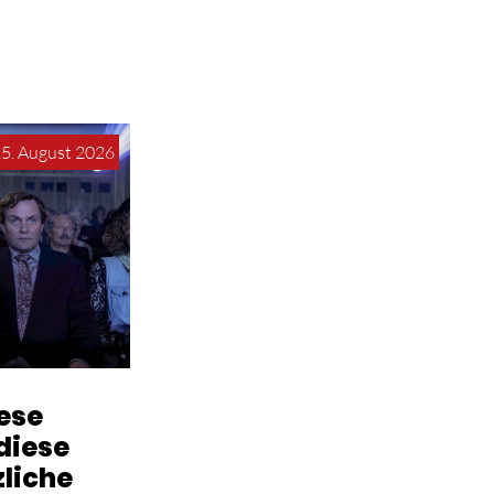
15. August 2026
iese
diese
zliche