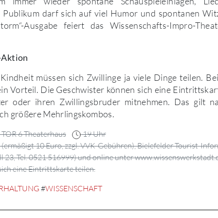
 immer wieder spontane Schauspieleinlagen, Lie
 Publikum darf sich auf viel Humor und spontanen Witz
storm“-Ausgabe feiert das Wissenschafts-Impro-Theat
.
-Aktion
 Kindheit müssen sich Zwillinge ja viele Dinge teilen. Bei
in Vorteil. Die Geschwister können sich eine Eintrittskar
ter oder ihren Zwillingsbruder mitnehmen. Das gilt na
noch größere Mehrlingskombos.
TOR 6 Theaterhaus
19 Uhr
 (ermäßigt 10 Euro, zzgl. VVK-Gebühren), Bielefelder Tourist-Inf
l 23, Tel. 0521 516999) und online unter www.wissenswerkstadt.d
ch eine Eintrittskarte teilen.
RHALTUNG
#
WISSENSCHAFT