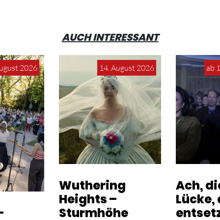
AUCH INTERESSANT
August 2026
14. August 2026
ab 
Wuthering
Ach, d
Heights –
Lücke, 
-
Sturmhöhe
entset