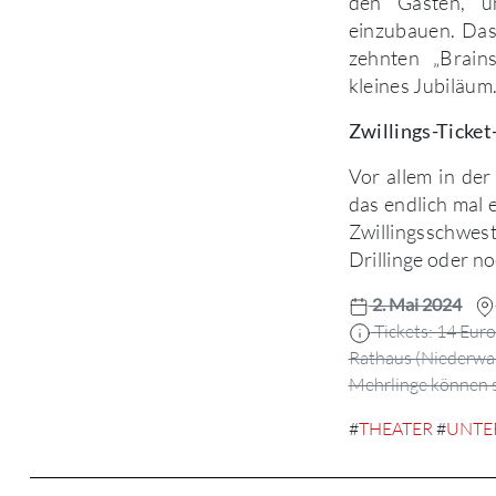
den Gästen, um
einzubauen. Das
zehnten „Brain
kleines Jubiläum
Zwillings-Ticket
Vor allem in der
das endlich mal e
Zwillingsschwes
Drillinge oder 
2. Mai 2024
Tickets: 14 Euro
Rathaus (Niederwal
Mehrlinge können si
#
THEATER
#
UNTE