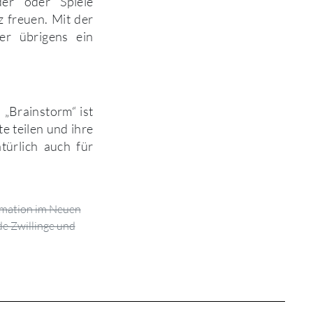
der oder Spiele
 freuen. Mit der
er übrigens ein
 „Brainstorm“ ist
te teilen und ihre
türlich auch für
ormation im Neuen
e Zwillinge und