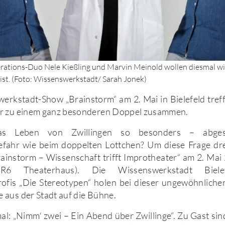
rations-Duo Nele Kießling und Marvin Meinold wollen diesmal wi
ist. (Foto: Wissenswerkstadt/ Sarah Jonek)
erkstadt-Show „Brainstorm“ am 2. Mai in Bielefeld tre
r zu einem ganz besonderen Doppel zusammen.
s Leben von Zwillingen so besonders – abge
fahr wie beim doppelten Lottchen? Um diese Frage dre
instorm – Wissenschaft trifft Improtheater“ am 2. Mai 
6 Theaterhaus). Die Wissenswerkstadt Biel
rofis „Die Stereotypen“ holen bei dieser ungewöhnliche
aus der Stadt auf die Bühne.
l: „Nimm‘ zwei – Ein Abend über Zwillinge“. Zu Gast sin