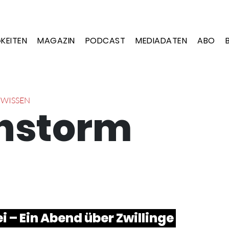
KEITEN
MAGAZIN
PODCAST
MEDIADATEN
ABO
,
WISSEN
nstorm
 – Ein Abend über Zwillinge