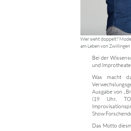
Wer sieht doppelt? Mode
am Leben von Zwillingen 
Bei der Wissensw
und Improtheate
Was macht da
Verwechslungsge
Ausgabe von „Bra
(19 Uhr, TOR
Improvisationsp
Show Forschende 
Das Motto diesma