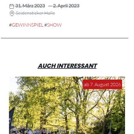
31. März 2023
— 2. April 2023
Seidensticker Halle
#
GEWINNSPIEL
#
SHOW
AUCH INTERESSANT
ab 7. August 2026