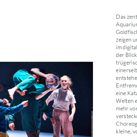
Das zent
Aquarium
Goldfisc
zeigen u
im digita
der Blick
trügeris
einersei
entstehe
Entfremd
eine Kat
Welten e
mehr vor
versteck
Choreogr
kleine, 