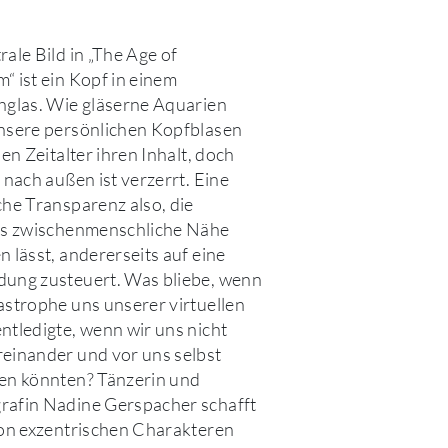
rale Bild in „The Age of
“ ist ein Kopf in einem
hglas. Wie gläserne Aquarien
nsere persönlichen Kopfblasen
len Zeitalter ihren Inhalt, doch
 nach außen ist verzerrt. Eine
che Transparenz also, die
ts zwischenmenschliche Nähe
n lässt, andererseits auf eine
ung zusteuert. Was bliebe, wenn
astrophe uns unserer virtuellen
ntledigte, wenn wir uns nicht
einander und vor uns selbst
en könnten? Tänzerin und
afin Nadine Gerspacher schafft
von exzentrischen Charakteren