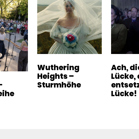
Wuthering
Ach, d
Heights –
Lücke, 
-
Sturmhöhe
entset
eihe
Lücke!