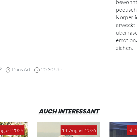
bewohnt
poetisch
Körperl
erweckt 
überrasc
emotiona
ziehen.
2
Dans Art
20:30 Uhr
AUCH INTERESSANT
August 2026
14. August 2026
ab 