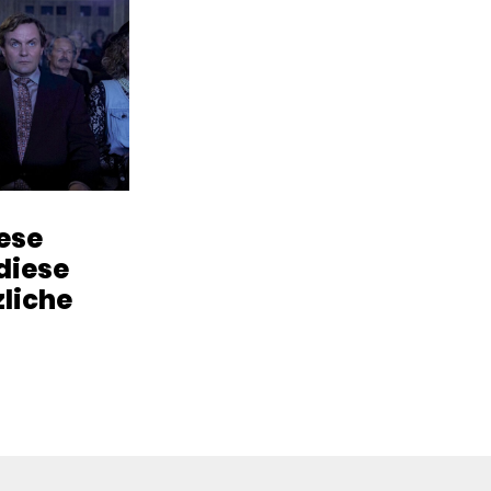
iese
diese
zliche