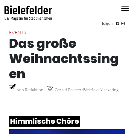
Skip to content
folgen:
EVENTS
Das große
Weihnachtssing
en
von Redaktion
Gerald Paetzer/Bielefeld Marketing
Himmlische Chöre