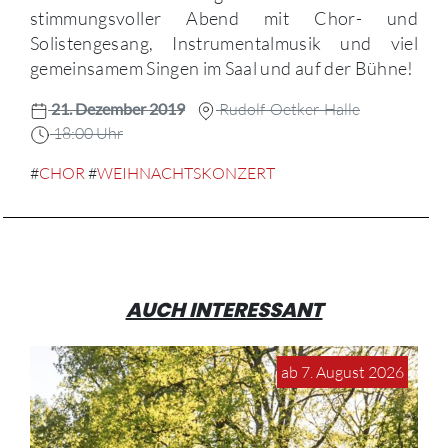
stimmungsvoller Abend mit Chor- und
Solistengesang, Instrumentalmusik und viel
gemeinsamem Singen im Saal und auf der Bühne!
21. Dezember 2019
Rudolf-Oetker-Halle
18:00 Uhr
#
CHOR
#
WEIHNACHTSKONZERT
AUCH INTERESSANT
ab 7. August 2026