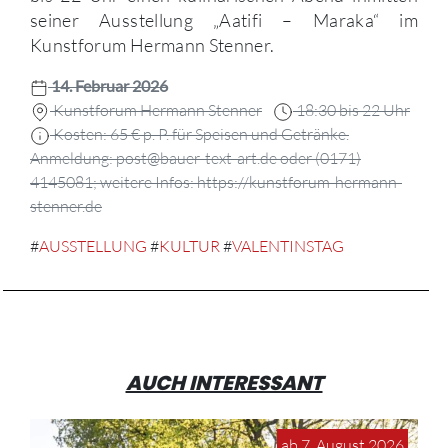
seiner Ausstellung „Aatifi – Maraka“ im
Kunstforum Hermann Stenner.
14. Februar 2026
Kunstforum Hermann Stenner
18:30 bis 22 Uhr
Kosten: 65 € p. P. für Speisen und Getränke.
Anmeldung: post@bauer-text-art.de oder (0171)
4145081; weitere Infos: https://kunstforum-hermann-
stenner.de
#
AUSSTELLUNG
#
KULTUR
#
VALENTINSTAG
AUCH INTERESSANT
ab 7. August 2026