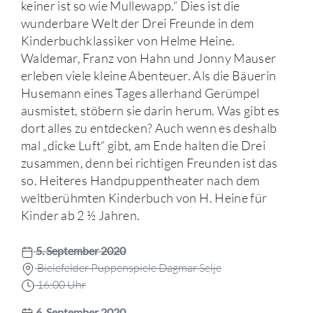
keiner ist so wie Mullewapp.“ Dies ist die
wunderbare Welt der Drei Freunde in dem
Kinderbuchklassiker von Helme Heine.
Waldemar, Franz von Hahn und Jonny Mauser
erleben viele kleine Abenteuer. Als die Bäuerin
Husemann eines Tages allerhand Gerümpel
ausmistet, stöbern sie darin herum. Was gibt es
dort alles zu entdecken? Auch wenn es deshalb
mal „dicke Luft“ gibt, am Ende halten die Drei
zusammen, denn bei richtigen Freunden ist das
so. Heiteres Handpuppentheater nach dem
weltberühmten Kinderbuch von H. Heine für
Kinder ab 2 ½ Jahren.
5. September 2020
Bielefelder Puppenspiele Dagmar Selje
16:00 Uhr
6. September 2020