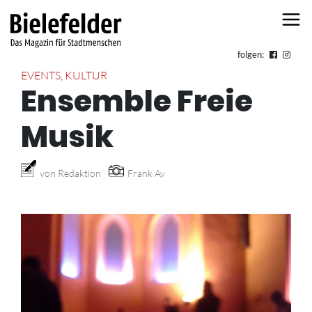
Skip to content
folgen:
EVENTS
,
KULTUR
Ensemble Freie
Musik
von Redaktion
Frank Ay