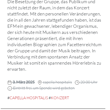
Die Besetzung der Gruppe, das Publikum und
nicht zuletzt der Raum, in dem das Konzert
stattfindet. Mit den personellen Veränderungen,
die in all den Jahren stattgefunden haben, ist das
EFM ein gewachsener, lebendiger Organismus,
der sich heute mit Musikern aus verschiedenen
Generationen präsentiert, die mit ihren
individuellen Biographien zum Facettenreichtum
der Gruppe und damit der Musik beitragen. In
Verbindung mit dem spontanen Ansatz der
Musiker ist somit ein spannendes Hörerlebnis zu
erwarten.
3. März 2025
capella hospitalis
20:00 Uhr
Eintritt frei, um Spende wird gebeten
#
CAPELLA HOSPITALIS
#
KONZERT