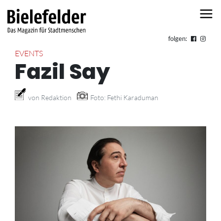
Skip to content
folgen:
EVENTS
Fazil Say
von Redaktion
Foto: Fethi Karaduman