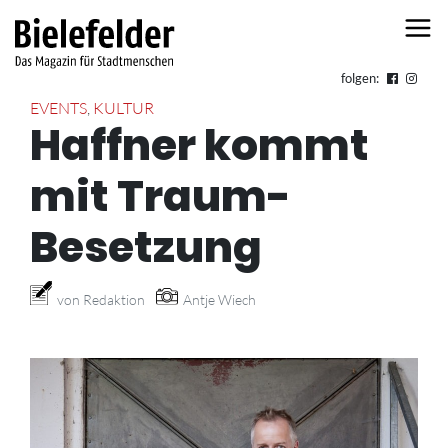
Skip to content
folgen:
EVENTS
,
KULTUR
Haffner kommt
mit Traum-
Besetzung
von Redaktion
Antje Wiech