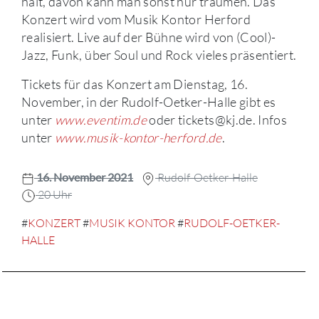
hält, davon kann man sonst nur träumen. Das
Konzert wird vom Musik Kontor Herford
realisiert. Live auf der Bühne wird von (Cool)-
Jazz, Funk, über Soul und Rock vieles präsentiert.
Tickets für das Konzert am Dienstag, 16.
November, in der Rudolf-Oetker-Halle gibt es
unter
www.eventim.de
oder tickets@kj.de. Infos
unter
www.musik-kontor-herford.de
.
16. November 2021
Rudolf-Oetker-Halle
20 Uhr
#
KONZERT
#
MUSIK KONTOR
#
RUDOLF-OETKER-
HALLE