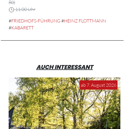
80)
11:00 Uhr
#
FRIEDHOFS-FÜHRUNG
#
HEINZ FLOTTMANN
#
KABARETT
AUCH INTERESSANT
ab 7. August 2026