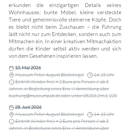
erkunden die einzigartigen Details seines
Wohnhauses: bunte Möbel, kleine versteckte
Tiere und geheimnisvolle steinerne Köpfe. Doch
es bleibt nicht beim Zuschauen – die Führung
lädt nicht nur zum Entdecken, sondern auch zum
Mitmachen ein. In einer kreativen Mitmachaktion
dürfen die Kinder selbst aktiv werden und sich
von dem Gesehenen inspirieren lassen.
10. Mai 2026
Museum Peter August Böckstiegel
14-15 Uhr
Eintritt (Kinder frei) + 2 Euro pro Person // ab 3
Jahren, in Begleitung eines Erw. // Anmeldung über
buchung@museumpab.de oder unter 05203.2961-220
28. Juni 2026
Museum Peter August Böckstiegel
14-15 Uhr
Eintritt (Kinder frei) + 2 Euro pro Person // ab 3
Jahren, in Begleitung eines Erw. // Anmeldung über