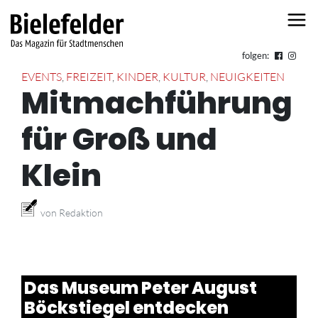
Skip to content
folgen:
EVENTS
,
FREIZEIT
,
KINDER
,
KULTUR
,
NEUIGKEITEN
Mitmachführung
für Groß und
Klein
von Redaktion
Das Museum Peter August
Böckstiegel entdecken