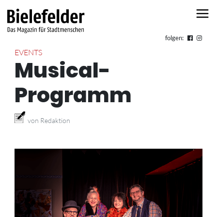
Skip to content
folgen:
EVENTS
Musical-
Programm
von Redaktion