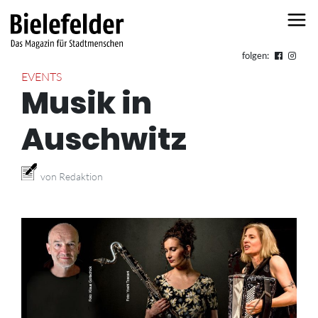
Skip to content
folgen:
EVENTS
Musik in
Auschwitz
von Redaktion