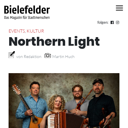
Skip to content
folgen:
EVENTS
,
KULTUR
Northern Light
von Redaktion
Martin Huch