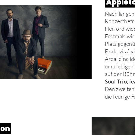
Appleto
Nach langen
Konzertbetr
Herford wied
Erstmals wir
Platz gegen
Exakt vis á 
Areal eine i
umtriebigen
auf der Bühn
Soul Trio, f
Den zweiten 
die feurige 
ton