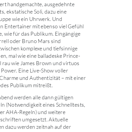
iert handgemachte, ausgedehnte
, ekstatische Soli, dazu eine
ppe wie ein Uhrwerk. Und
n Entertainer mit ebenso viel Gefühl
e, wie für das Publikum. Eingängige
arrell oder Bruno Mars sind
zwischen komplexe und tiefsinnige
n, mal wie eine balladeske Prince-
 rau wie James Brown und virtuos
 Power. Eine Live-Show voller
 Charme und Authentizität – mit einer
edes Publikum mitreißt.
bend werden alle dann gültigen
n (Notwendigkeit eines Schnelltests,
der AHA-Regeln) und weitere
schriften umgesetzt. Aktuelle
n dazu werden zeitnah auf der