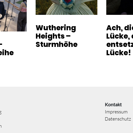
Wuthering
Ach, d
Heights –
Lücke, 
-
Sturmhöhe
entset
eihe
Lücke!
Kontakt
g
Impressum
Datenschutz
n