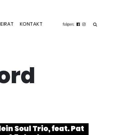
BEIRAT
KONTAKT
suchen
folgen:
ord
ein Soul Trio, feat. Pat