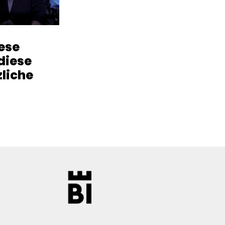
iese
diese
zliche