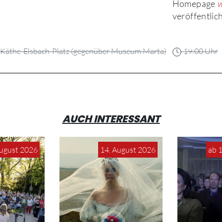
Homepage
w
veröffentlich
Käthe-Elsbach-Platz (gegenüber Museum Marta)
19:00 Uhr
AUCH INTERESSANT
August 2026
14. August 2026
ab 