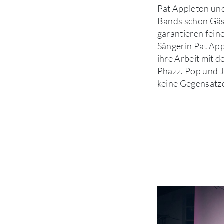
Pat Appleton und
Bands schon Gäs
garantieren fein
Sängerin Pat App
ihre Arbeit mit d
Phazz. Pop und J
keine Gegensätze