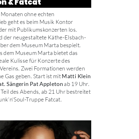
n & Fatcat
 Monaten ohne echten
ieb geht es beim Musik Kontor
er mit Publikumskonzerten los.
d der neugestaltete Käthe-Elsbach-
über dem Museum Marta bespielt.
vis dem Museum Marta bietet das
deale Kulisse für Konzerte des
 Vereins. Zwei Formationen werden
e Gas geben. Start ist mit
Matti Klein
ab 19 Uhr.
eat. Sängerin Pat Appleton
Teil des Abends, ab 21 Uhr bestreitet
Funk’n‘Soul-Truppe Fatcat.