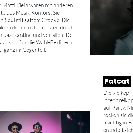
 Matti Klein waren mit anderen
te des Musik Kontors. Sie
en Soul mit sattem Groove. Die
leton kennen die meisten durch
er Jazzkantine und vor allem De-
azz sind für die Wahl-Berlinerin
, ganz im Gegenteil.
Fatcat
Die vielköpf
ihrer dreikö
auf Party. M
rocken sie d
mächtig in B
entfaltet sic