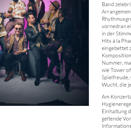
Band zelebr
Arrangements
Rhythmusgru
vornedran ei
in der Stimm
Hits à la Ph
eingebettet 
Kompositione
Nummer, mal
wie Tower of
Spielfreude,
Wucht, die j
Am Konzerta
Hygieneregel
Einhaltung 
geltende Vor
Informatione