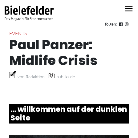
Skip to content
folgen:
EVENTS
Paul Panzer:
Midlife Crisis
von Redaktion
publiks.de
… willkommen auf der dunklen
Seite