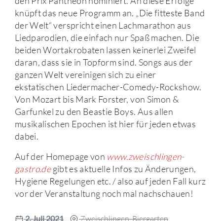
den Prix Pantheon nominiert. An diese Erfolge
knüpft das neue Programm an. „Die fitteste Band
der Welt“ verspricht einen Lachmarathon aus
Liedparodien, die einfach nur Spaß machen. Die
beiden Wortakrobaten lassen keinerlei Zweifel
daran, dass sie in Topform sind. Songs aus der
ganzen Welt vereinigen sich zu einer
ekstatischen Liedermacher-Comedy-Rockshow.
Von Mozart bis Mark Forster, von Simon &
Garfunkel zu den Beastie Boys. Aus allen
musikalischen Epochen ist hier für jeden etwas
dabei.
Auf der Homepage von
www.zweischlingen-
gastro.de
gibt es aktuelle Infos zu Änderungen,
Hygiene Regelungen etc. / also auf jeden Fall kurz
vor der Veranstaltung noch mal nachschauen!
2. Juli 2021
Zweischlingen, Biergarten