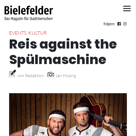
Skip to content
folgen:
EVENTS
,
KULTUR
Reis against the
Spülmaschine
von Redaktion
Jan Hüsing