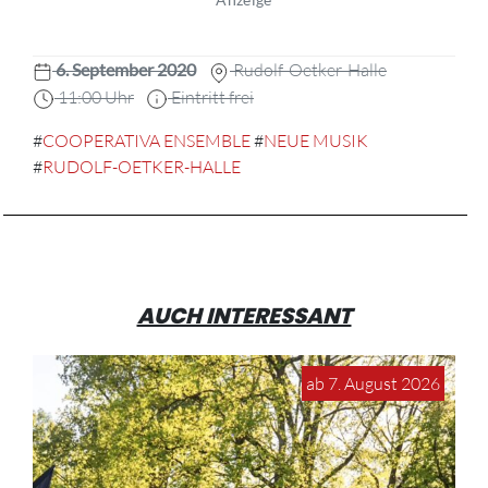
6. September 2020
Rudolf-Oetker-Halle
11:00 Uhr
Eintritt frei
#
COOPERATIVA ENSEMBLE
#
NEUE MUSIK
#
RUDOLF-OETKER-HALLE
AUCH INTERESSANT
ab 7. August 2026