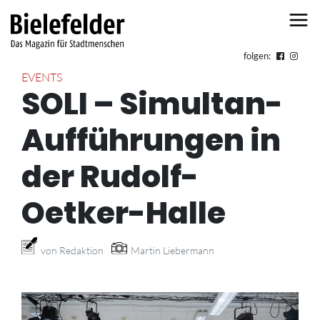
Skip to content
folgen:
EVENTS
SOLI – Simultan-
Aufführungen in
der Rudolf-
Oetker-Halle
von Redaktion
Martin Liebermann