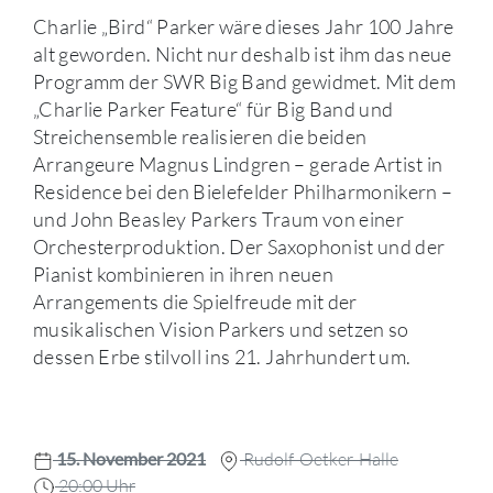
Charlie „Bird“ Parker wäre dieses Jahr 100 Jahre
alt geworden. Nicht nur deshalb ist ihm das neue
Programm der SWR Big Band gewidmet. Mit dem
„Charlie Parker Feature“ für Big Band und
Streichensemble realisieren die beiden
Arrangeure Magnus Lindgren – gerade Artist in
Residence bei den Bielefelder Philharmonikern –
und John Beasley Parkers Traum von einer
Orchesterproduktion. Der Saxophonist und der
Pianist kombinieren in ihren neuen
Arrangements die Spielfreude mit der
musikalischen Vision Parkers und setzen so
dessen Erbe stilvoll ins 21. Jahrhundert um.
15. November 2021
Rudolf-Oetker-Halle
20:00 Uhr