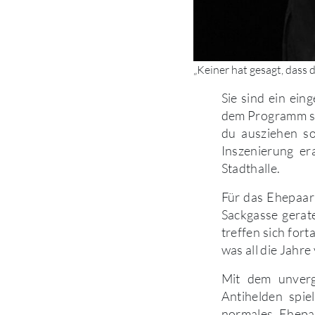
„Keiner hat gesagt, dass 
Sie sind ein ei
dem Programm sta
du ausziehen so
Inszenierung er
Stadthalle.
Für das Ehepaar 
Sackgasse gerate
treffen sich for
was all die Jahr
Mit dem unverg
Antihelden spi
normales Ehepa