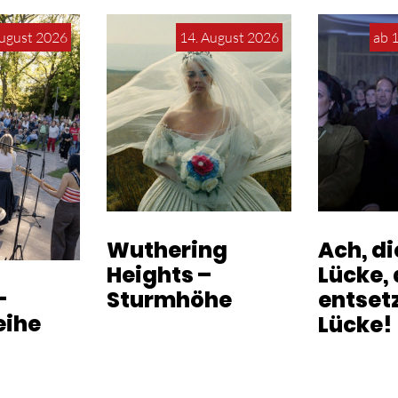
August 2026
14. August 2026
ab 
Wuthering
Ach, d
Heights –
Lücke, 
-
Sturmhöhe
entset
eihe
Lücke!