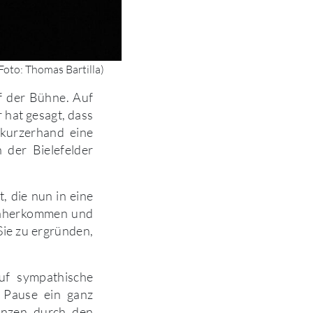
Foto: Thomas Bartilla)
f der Bühne. Auf
 hat gesagt, dass
 kurzerhand eine
 der Bielefelder
, die nun in eine
r näherkommen und
Sie zu ergründen,
uf sympathische
 Pause ein ganz
anzen durch den