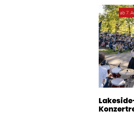
ab 7. 
Lakeside
Konzertr