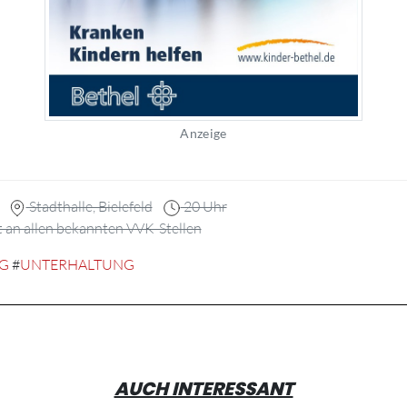
Anzeige
Stadthalle, Bielefeld
20 Uhr
t an allen bekannten VVK-Stellen
G
#
UNTERHALTUNG
AUCH INTERESSANT