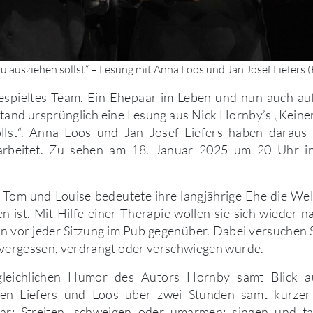
du ausziehen sollst“ – Lesung mit Anna Loos und Jan Josef Liefers (
ngespieltes Team. Ein Ehepaar im Leben und nun auch au
nd ursprünglich eine Lesung aus Nick Hornby’s „Keiner
llst“. Anna Loos und Jan Josef Liefers haben daraus
arbeitet. Zu sehen am 18. Januar 2025 um 20 Uhr in
Tom und Louise bedeutete ihre langjährige Ehe die Welt
n ist. Mit Hilfe einer Therapie wollen sie sich wiede
tan vor jeder Sitzung im Pub gegenüber. Dabei versuchen 
e vergessen, verdrängt oder verschwiegen wurde.
leichlichen Humor des Autors Hornby samt Blick a
elen Liefers und Loos über zwei Stunden samt kurzer
ar: Streiten, schweigen oder umarmen; singen und t