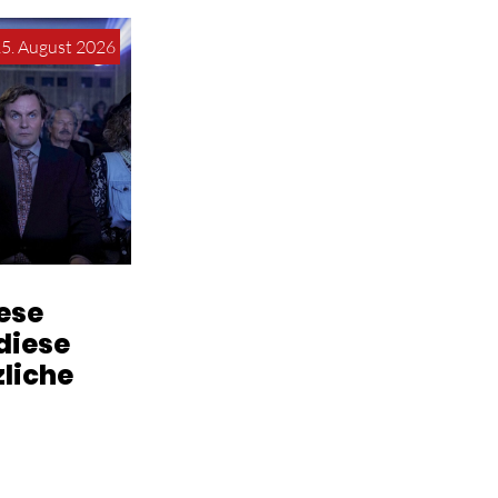
15. August 2026
iese
diese
zliche