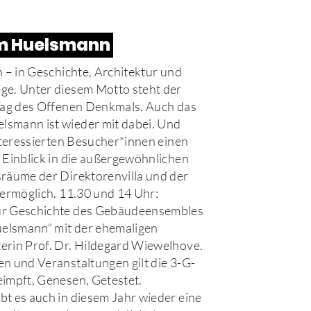
 Huelsmann
n – in Geschichte, Architektur und
ge. Unter diesem Motto steht der
Tag des Offenen Denkmals. Auch das
smann ist wieder mit dabei. Und
interessierten Besucher*innen einen
 Einblick in die außergewöhnlichen
räume der Direktorenvilla und der
 ermöglich. 11.30 und 14 Uhr:
r Geschichte des Gebäudeensembles
lsmann“ mit der ehemaligen
rin Prof. Dr. Hildegard Wiewelhove.
n und Veranstaltungen gilt die 3-G-
impft, Genesen, Getestet.
t es auch in diesem Jahr wieder eine