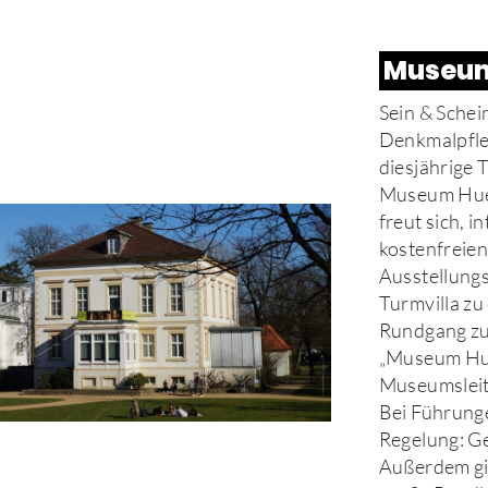
Museum
Sein & Schei
Denkmalpfle
diesjährige 
Museum Huel
freut sich, 
kostenfreien
Ausstellungs
Turmvilla zu
Rundgang zu
„Museum Hue
Museumsleite
Bei Führunge
Regelung: Ge
Außerdem gib