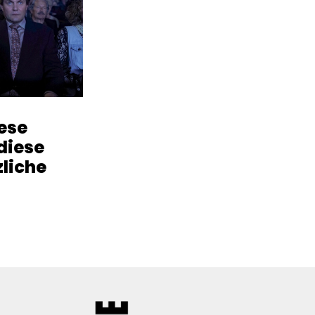
iese
diese
zliche