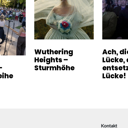
Wuthering
Ach, d
Heights –
Lücke, 
-
Sturmhöhe
entset
eihe
Lücke!
Kontakt