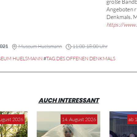
große Bandbr
Angeboten r
Denkmals. M
https://www
2021
Museum Huelsmann
11:00-18:00 Uhr
EUM HUELSMANN
#
TAG DES OFFENEN DENKMALS
AUCH INTERESSANT
August 2026
14. August 2026
ab 