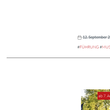
12. September 
#
FÜHRUNG
#
MUS
ab 7. 