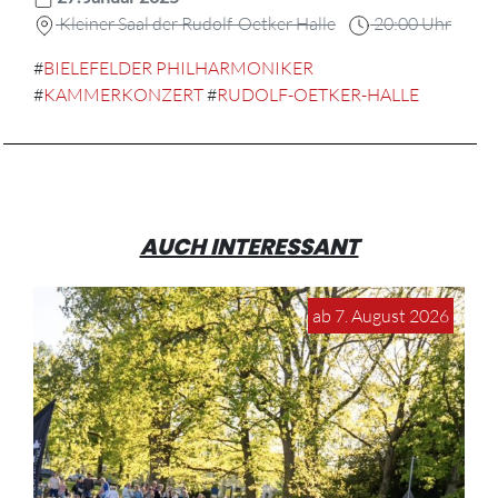
Kleiner Saal der Rudolf-Oetker Halle
20:00 Uhr
#
BIELEFELDER PHILHARMONIKER
#
KAMMERKONZERT
#
RUDOLF-OETKER-HALLE
AUCH INTERESSANT
ab 7. August 2026