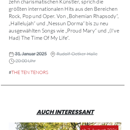
zehn charismatischen Künstler, sprich die
größten internationalen Hits aus den Bereichen
Rock, Pop und Oper. Von „Bohemian Rhapsody“,
„Hallelujah“ und „Nessun Dorma“ bis zu neu
ausgewählten Songs wie „Proud Mary“ und „(I‘ve
Had) The Time Of My Life“.
31. Januar 2025
Rudolf-Oetker-Halle
20:00 Uhr
#
THE TEN TENORS
AUCH INTERESSANT