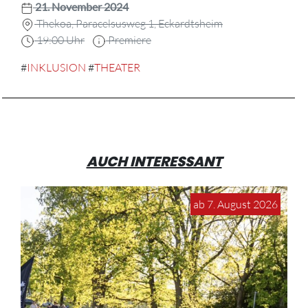
21. November 2024
Thekoa, Paracelsusweg 1, Eckardtsheim
19:00 Uhr
Premiere
#
INKLUSION
#
THEATER
AUCH INTERESSANT
ab 7. August 2026