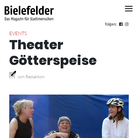
Skip to content
folgen:
EVENTS
Theater
Götterspeise
von Redaktion