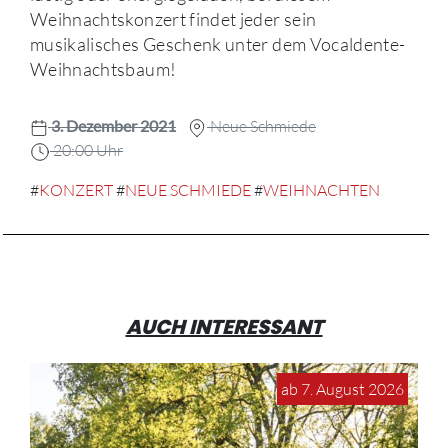
Weihnachtskonzert findet jeder sein
musikalisches Geschenk unter dem Vocaldente-
Weihnachtsbaum!
3. Dezember 2021
Neue Schmiede
20:00 Uhr
#
KONZERT
#
NEUE SCHMIEDE
#
WEIHNACHTEN
AUCH INTERESSANT
ab 7. August 2026