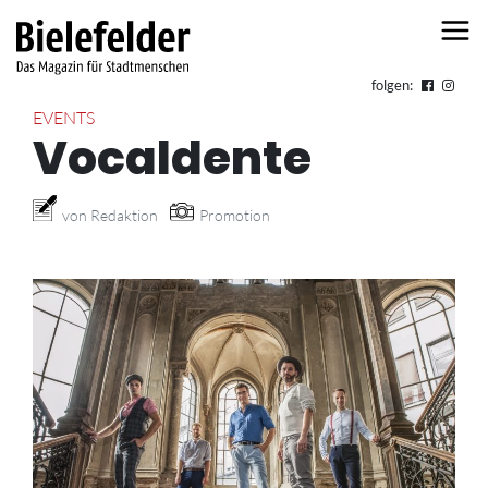
Skip to content
folgen:
EVENTS
Vocaldente
von Redaktion
Promotion