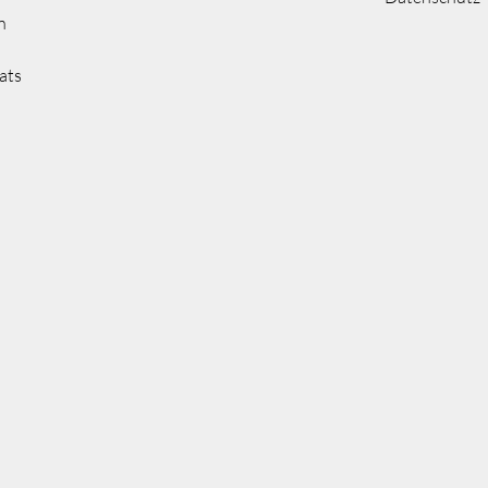
n
ats