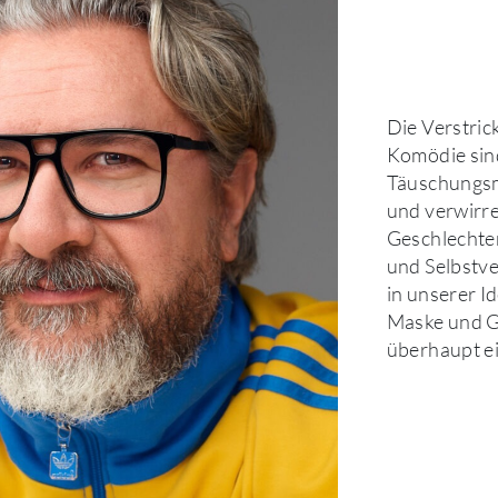
Die Verstric
Komödie sind
Täuschungsm
und verwirre
Geschlechter
und Selbstver
in unserer I
Maske und Ge
überhaupt ei