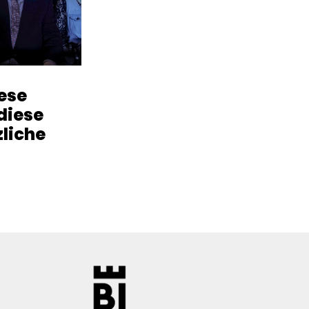
iese
diese
zliche