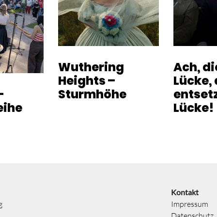
Wuthering
Ach, d
Heights –
Lücke, 
-
Sturmhöhe
entset
eihe
Lücke!
Kontakt
g
Impressum
Datenschutz