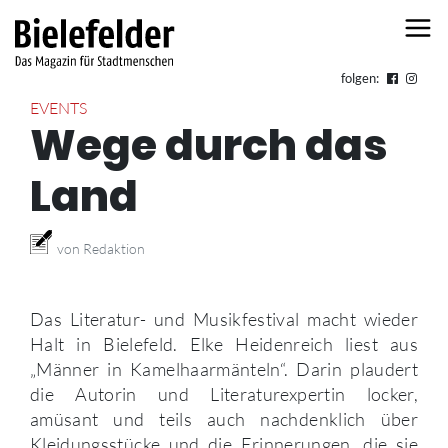
Skip to content
folgen:
EVENTS
Wege durch das
Land
von Redaktion
Das Literatur- und Musikfestival macht wieder
Halt in Bielefeld. Elke Heidenreich liest aus
„Männer in Kamelhaarmänteln“. Darin plaudert
die Autorin und Literaturexpertin locker,
amüsant und teils auch nachdenklich über
Kleidungsstücke und die Erinnerungen, die sie