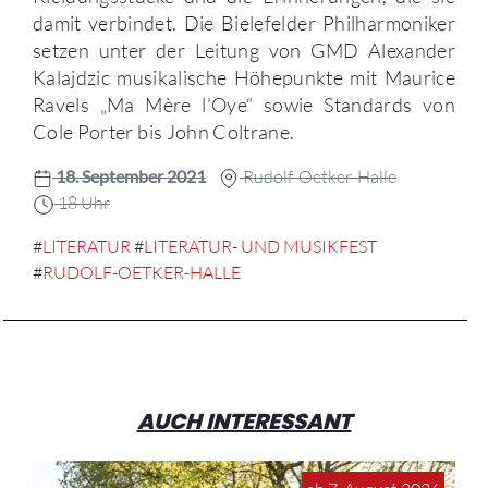
damit verbindet. Die Bielefelder Philharmoniker
setzen unter der Leitung von GMD Alexander
Kalajdzic musikalische Höhepunkte mit Maurice
Ravels „Ma Mère l’Oye“ sowie Standards von
Cole Porter bis John Coltrane.
18. September 2021
Rudolf-Oetker-Halle
18 Uhr
#
LITERATUR
#
LITERATUR- UND MUSIKFEST
#
RUDOLF-OETKER-HALLE
AUCH INTERESSANT