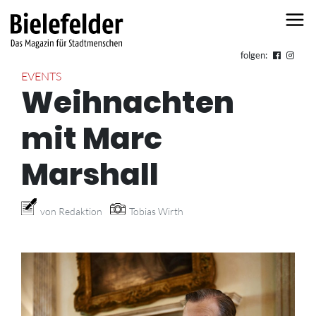
Skip to content
folgen:
EVENTS
Weihnachten
mit Marc
Marshall
von Redaktion
Tobias Wirth