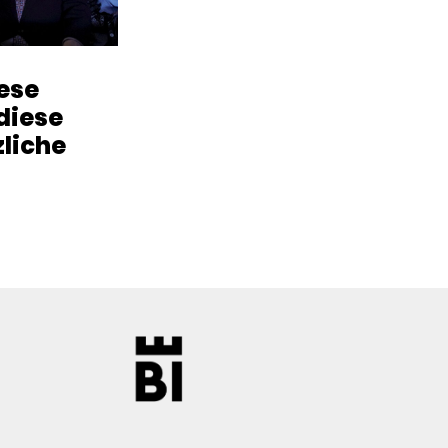
iese
diese
zliche