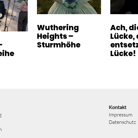
Wuthering
Ach, d
Heights –
Lücke, 
-
Sturmhöhe
entset
eihe
Lücke!
Kontakt
g
Impressum
Datenschutz
n