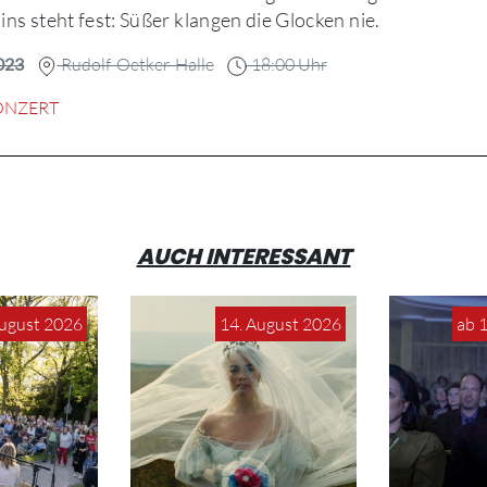
ins steht fest: Süßer klangen die Glocken nie.
023
Rudolf-Oetker-Halle
18:00 Uhr
ONZERT
AUCH INTERESSANT
August 2026
14. August 2026
ab 