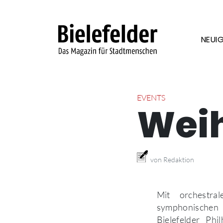
Skip to content
NEUIG
EVENTS
Wei
von Redaktion
Mit orchestral
symphonischen
Bielefelder Ph