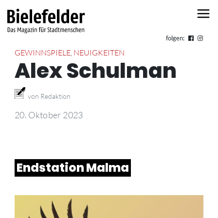
Skip to content
folgen:
GEWINNSPIELE
,
NEUIGKEITEN
Alex Schulman
von Redaktion
20. Oktober 2023
Endstation Malma