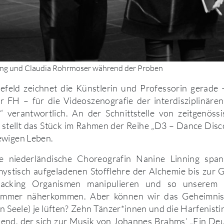
ing und Claudia Rohrmoser während der Proben
efeld zeichnet die Künstlerin und Professorin gerade
r FH – für die Videoszenografie der interdisziplinäre
 verantwortlich. An der Schnittstelle von zeitgenös
 stellt das Stück im Rahmen der Reihe „D3 – Dance Disco
ewigen Leben.
e niederländische Choreografin Nanine Linning span
ystisch aufgeladenen Stofflehre der Alchemie bis zur G
hacking Organismen manipulieren und so unserem
t immer näherkommen. Aber können wir das Geheimnis
n Seele) je lüften? Zehn Tänzer*innen und die Harfenistin
bend, der sich zur Musik von Johannes Brahms’ „Ein De