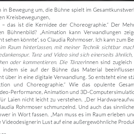
h in Bewegung um, die Bühne spielt im Gesamtkunstwerk 
ehen Kreisbewegungen,
– das ist die Kernidee der Choreographie.“ Der Meh
hen Bühnenbild? „Animation kann Verwandlungen zeig
t sehen könnte“, so Claudia Rohrmoser. Ich kann zum Bei
 im Raum hinterlassen, mit meiner Technik sichtbar mac
dankenspur. Tanz und Video sind sich einerseits ähnlich,
hen oder kommentieren. Die Tänzer
innen sind zugleich
, indem sie auf der Bühne das Material beeinflusse
t über in eine digitale Verwandlung. So entsteht eine 
ktion und Choreographie.“ Wie das opulente Gesa
ideo-Performance, Animation und 3D-Computersimulation
t für Laien nicht leicht zu verstehen. „Der Hardwareaufwa
Claudia Rohrmoser schmunzelnd. Und auch das sinnliche
chwer in Wort fassen. „Man muss es im Raum erleben un
ie Videodesignerin Lust auf eine außergewöhnliche Produ
ser …