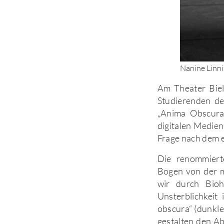
Nanine Linn
Am Theater Biel
Studierenden de
„Anima Obscura“
digitalen Medien
Frage nach dem 
Die renommiert
Bogen von der m
wir durch Bio
Unsterblichkei
obscura“ (dunkle
gestalten den A