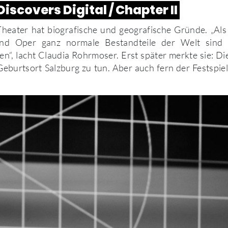
iscovers Digital / Chapter II
heater hat biografische und geografische Gründe. „Als
nd Oper ganz normale Bestandteile der Welt sind 
en“, lacht Claudia Rohrmoser. Erst später merkte sie: D
Geburtsort Salzburg zu tun. Aber auch fern der Festspiels