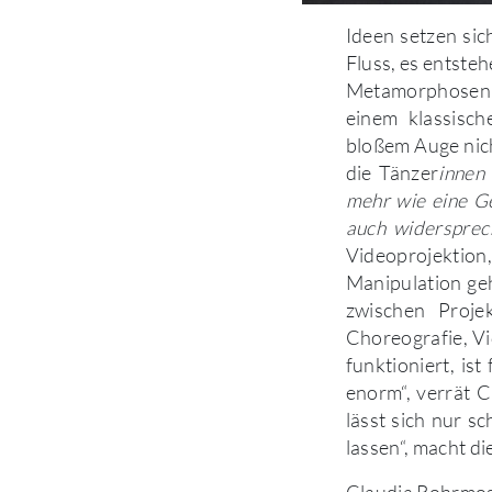
Ideen setzen sic
Fluss, es entst
Metamorphosen 
einem klassisc
bloßem Auge nich
die Tänzer
innen
mehr wie eine Ge
auch widersprec
Videoprojektion
Manipulation geh
zwischen Proje
Choreografie, V
funktioniert, is
enorm“, verrät 
lässt sich nur s
lassen“, macht d
Claudia Rohrmo