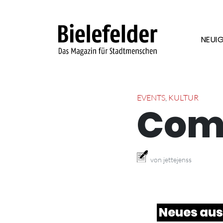
Skip to content
NEUIG
EVENTS
,
KULTUR
Come
von jettejenss
Neues aus 