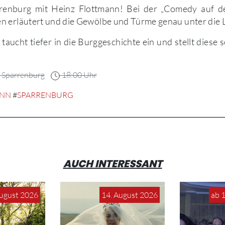
rrenburg mit Heinz Flottmann! Bei der „Comedy auf d
n erläutert und die Gewölbe und Türme genau unter di
taucht tiefer in die Burggeschichte ein und stellt diese s
Sparrenburg
18:00 Uhr
ANN
#
SPARRENBURG
AUCH INTERESSANT
August 2026
14. August 2026
ab 