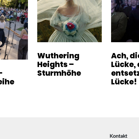
Wuthering
Ach, d
Heights –
Lücke, 
-
Sturmhöhe
entset
eihe
Lücke!
Kontakt