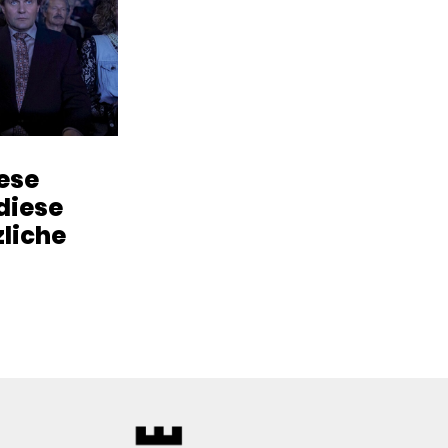
iese
diese
zliche