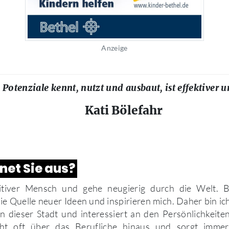
Anzeige
 Potenziale kennt, nutzt und ausbaut, ist effektiver u
Kati Bölefahr
net Sie aus?
sitiver Mensch und gehe neugierig durch die Welt. 
e Quelle neuer Ideen und inspirieren mich. Daher bin ich
 dieser Stadt und interessiert an den Persönlichkeiten
ht oft über das Berufliche hinaus und sorgt imme