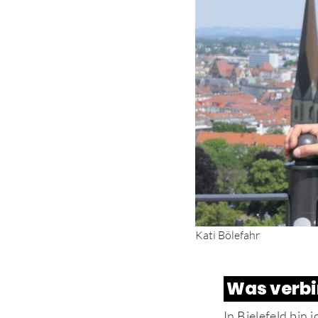
Kati Bölefahr
Was verbin
In Bielefeld bin 