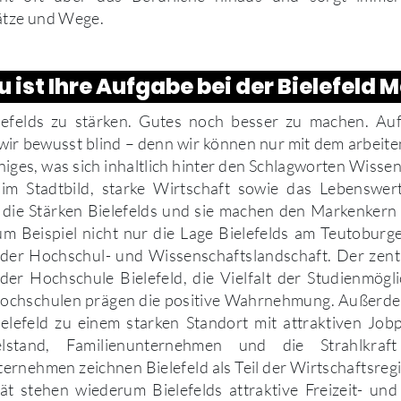
ätze und Wege.
ist Ihre Aufgabe bei der Bielefeld 
lefelds zu stärken. Gutes noch besser zu machen. A
ir bewusst blind – denn wir können nur mit dem arbeite
iniges, was sich inhaltlich hinter den Schlagworten Wissen
im Stadtbild, starke Wirtschaft sowie das Lebenswer
d die Stärken Bielefelds und sie machen den Markenkern
m Beispiel nicht nur die Lage Bielefelds am Teutoburg
elder Hochschul- und Wissenschaftslandschaft. Der zen
der Hochschule Bielefeld, die Vielfalt der Studienmögl
ochschulen prägen die positive Wahrnehmung. Außerd
lefeld zu einem starken Standort mit attraktiven Jobp
lstand, Familienunternehmen und die Strahlkraft (
ternehmen zeichnen Bielefeld als Teil der Wirtschaftsre
ät stehen wiederum Bielefelds attraktive Freizeit- un