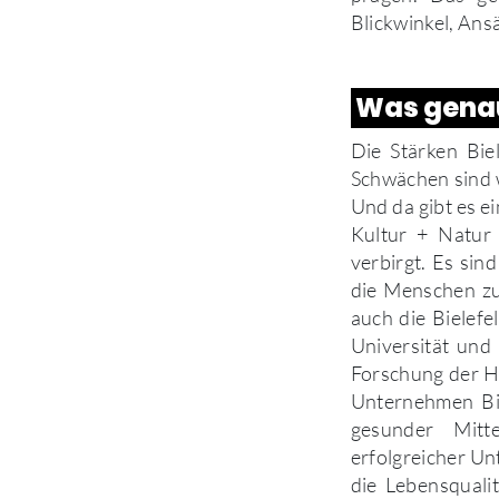
Blickwinkel, Ans
Was genau 
Die Stärken Bie
Schwächen sind w
Und da gibt es e
Kultur + Natur 
verbirgt. Es sin
die Menschen zu
auch die Bielef
Universität und 
Forschung der H
Unternehmen Bie
gesunder Mitte
erfolgreicher Un
die Lebensqualit