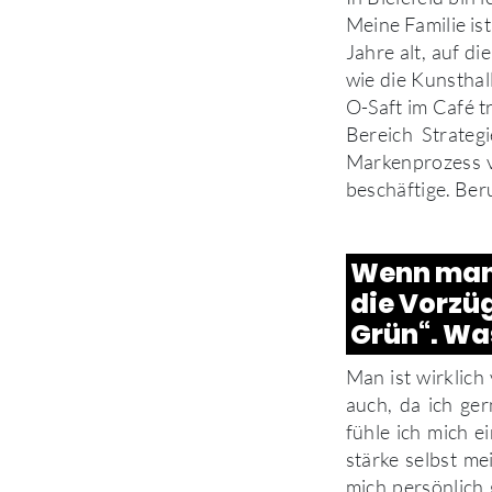
Meine Familie ist
Jahre alt, auf di
wie die Kunsthal
O-Saft im Café tr
Bereich Strate
Markenprozess v
beschäftige. Beru
Wenn man 
die Vorzüg
Grün“. Was
Man ist wirklich
auch, da ich ge
fühle ich mich 
stärke selbst me
mich persönlich 