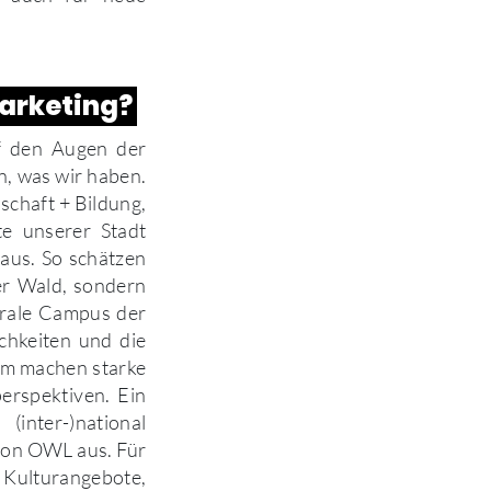
Marketing?
uf den Augen der
n, was wir haben.
schaft + Bildung,
te unserer Stadt
 aus. So schätzen
er Wald, sondern
trale Campus der
ichkeiten und die
em machen starke
erspektiven. Ein
inter-)national
gion OWL aus. Für
d Kulturangebote,