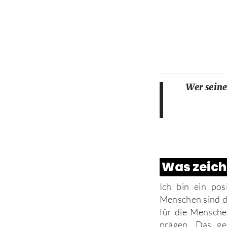
Wer seine
Was zeich
Ich bin ein po
Menschen sind di
für die Menschen
prägen. Das ge