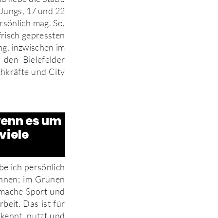
e Jungs, 17 und 22
ersönlich mag. So,
frisch gepressten
ing, inzwischen im
den Bielefelder
hkräfte und City
wenn es um
viele
be ich persönlich
annen; im Grünen
 mache Sport und
beit. Das ist für
 kennt, nutzt und