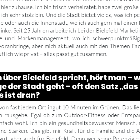
 hier zuhause. Ich bin frisch verheiratet, habe zwei groß
e ich sehr stolz bin. Und die Stadt bietet vieles, was ich p
le oder auch die Innenstadt, wo ich auch gern mal einen 
inke. Seit 25 Jahren arbeite ich bei der Bielefeld Market
gie und Markenmanagement, wo ich schwerpunktmäßig 
oranbringe, aber mich aktuell auch mit den Themen Fac
fl ich wie privat – alles passt gut zusammen.
über Bielefeld spricht, hört man – 
e der Stadt geht – oft den Satz „das 
 ist dran?
 von fast jedem Ort ingut 10 Minuten im Grünen. Das lie
rn rausgehe. Egal ob zum Outdoor-Fitness oder Entsp
einfach wohl. Ich bin ein gesundheitsbewusster Mensch,
ine Stärken. Das gibt mir Kraft für die Familie und die Ar
gut, aber auch für Bielefeld. Denn wer seine Potenziale