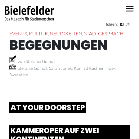
Skip to content
folgen:
EVENTS
,
KULTUR
,
NEUIGKEITEN
,
STADTGESPRÄCH
BEGEGNUNGEN
von Stefanie Gomoll
Stefanie Gomoll, Sarah Jonek, Konrad Kästner, Hoek
Swaratlhe
AT YOUR DOORSTEP
KAMMEROPER AUF ZWEI