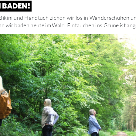
 BADEN!
Bikini und Handtuch ziehen wir los in Wanderschuhen u
n wir baden heute im Wald. Eintauchen ins Grüne ist ang