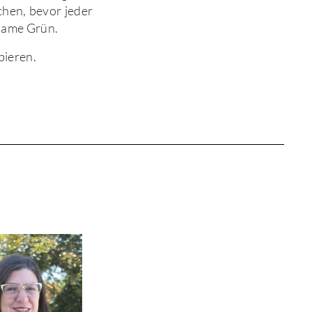
chen, bevor jeder
rsame Grün.
bieren.