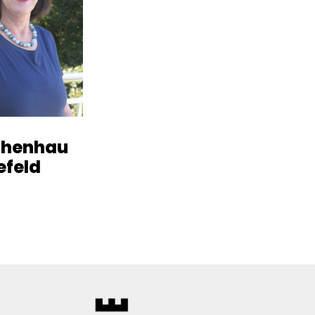
henhau
efeld