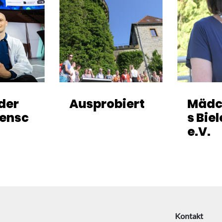
lder
Ausprobiert
Mädc
ensc
s Biel
e.V.
Kontakt