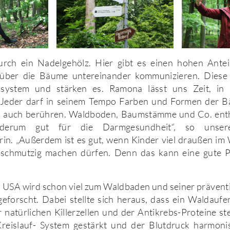
urch ein Nadelgehölz. Hier gibt es einen hohen Ante
über die Bäume untereinander kommunizieren. Diese 
ystem und stärken es. Ramona lässt uns Zeit, i
Jeder darf in seinem Tempo Farben und Formen der B
– auch berühren. Waldboden, Baumstämme und Co. enth
derum gut für die Darmgesundheit“, so unser
in. „Außerdem ist es gut, wenn Kinder viel draußen im 
 schmutzig machen dürfen. Denn das kann eine gute 
n USA wird schon viel zum Waldbaden und seiner prävent
eforscht. Dabei stellte sich heraus, dass ein Waldaufe
r natürlichen Killerzellen und der Antikrebs-Proteine s
reislauf- System gestärkt und der Blutdruck harmoni