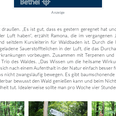
Anzeige
t draußen. „Es ist gut, dass es gestern geregnet hat u
 der Luft haben“, erzählt Ramona, die im vergangenen 
nd seitdem Kursleiterin für Waldbaden ist. Durch die 
geladene Sauerstoffteilchen in der Luft, die das Durch
krankungen vorbeugen. Zusammen mit Terpenen und 
e Trio des Waldes. „Das Wissen um die heilsame Wirku
 sich nach einem Aufenthalt in der Natur einfach besser f
ns nicht zwangsläufig bewegen. Es gibt baumschonende
erbar bewusst den Wald genießen kann und beim Nicht
heit tut. Idealerweise sollte man pro Woche vier Stun