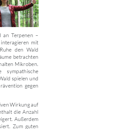
il an Terpenen –
interagieren mit
n Ruhe den Wald
äume betrachten
alten Mikroben.
e sympathische
Wald spielen und
Prävention gegen
iven Wirkung auf
nthalt die Anzahl
teigert. Außerdem
siert. Zum guten