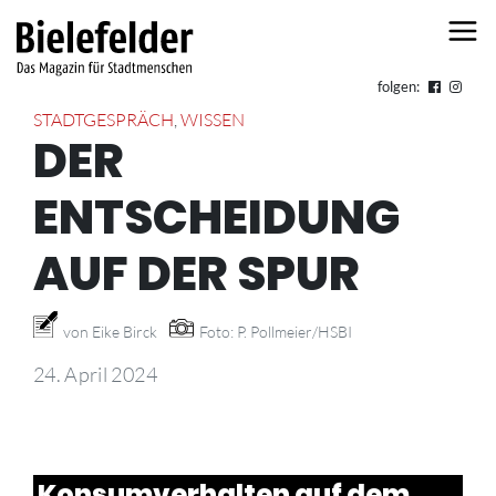
Skip to content
folgen:
STADTGESPRÄCH
,
WISSEN
DER
ENTSCHEIDUNG
AUF DER SPUR
von Eike Birck
Foto: P. Pollmeier/HSBI
24. April 2024
Konsumverhalten auf dem