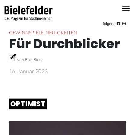
Skip to content
folgen:
GEWINNSPIELE
,
NEUIGKEITEN
Für Durchblicker
von Eike Birck
16. Januar 2023
OPTIMIST