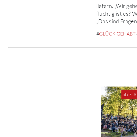
liefern. „Wir ge
flüchtig ist es? 
„Das sind Fragen,
#
GLÜCK GEHABT
ab 7. 