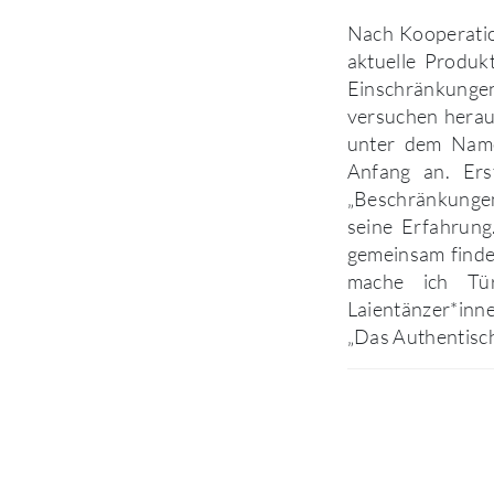
Nach Kooperation
aktuelle Produk
Einschränkungen
versuchen heraus
unter dem Name
Anfang an. Ers
„Beschränkungen
seine Erfahrung.
gemeinsam find
mache ich Tür
Laientänzer*inne
„Das Authentisch