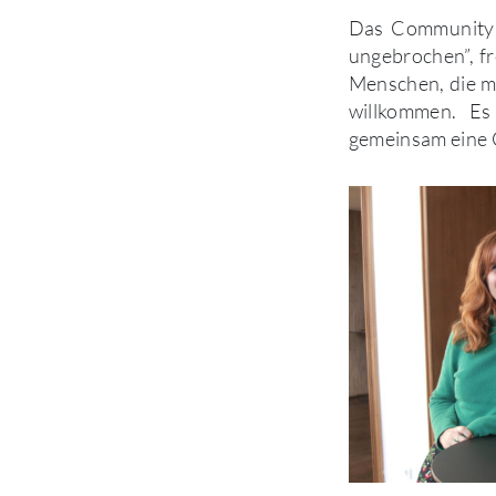
Das Community D
ungebrochen”, f
Menschen, die mi
willkommen. Es 
gemeinsam eine C