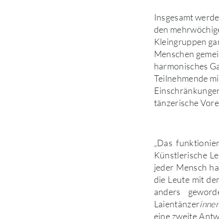
Insgesamt werde
den mehrwöchige
Kleingruppen ga
Menschen gemein
harmonisches Ga
Teilnehmende mi
Einschränkungen
tänzerische Vor
„Das funktionie
Künstlerische Le
jeder Mensch hat
die Leute mit de
anders geworde
Laientänzer
innen
eine zweite Antw