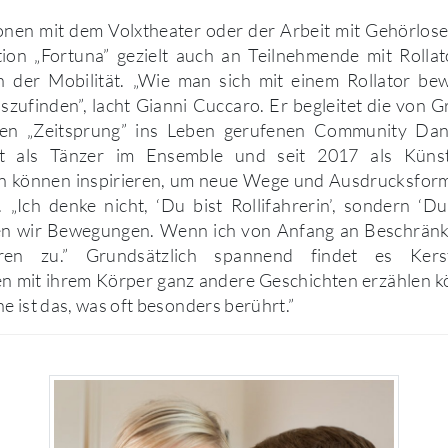
en mit dem Volxtheater oder der Arbeit mit Gehörlosen
tion „Fortuna” gezielt auch an Teilnehmende mit Rolla
 der Mobilität. „Wie man sich mit einem Rollator be
zufinden”, lacht Gianni Cuccaro. Er begleitet die von G
n „Zeitsprung” ins Leben gerufenen Community Dan
t als Tänzer im Ensemble und seit 2017 als Künstle
 können inspirieren, um neue Wege und Ausdrucksforme
 „Ich denke nicht, ‘Du bist Rollifahrerin’, sondern ‘D
en wir Bewegungen. Wenn ich von Anfang an Beschränk
en zu.” Grundsätzlich spannend findet es Kerst
n mit ihrem Körper ganz andere Geschichten erzählen kö
e ist das, was oft besonders berührt.”