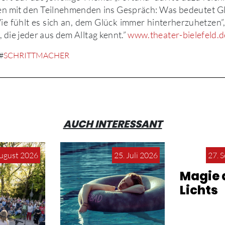
hen mit den Teilnehmenden ins Gespräch: Was bedeutet Gl
Wie fühlt es sich an, dem Glück immer hinterherzuhetzen”,
 die jeder aus dem Alltag kennt.”
www.theater-bielefeld.d
#
SCHRITTMACHER
AUCH INTERESSANT
August 2026
25. Juli 2026
27. 
Magie 
Lichts