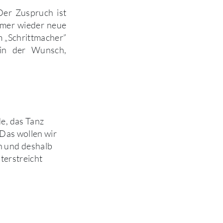
Der Zuspruch ist
mmer wieder neue
m „Schrittmacher”
lein der Wunsch,
e, das Tanz
 Das wollen wir
 und deshalb
nterstreicht