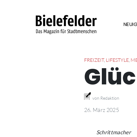
Skip to content
NEUIG
FREIZEIT
,
LIFESTYLE
,
ME
Glüc
von Redaktion
26. März 2025
Schrittmacher