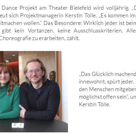
ance Projekt am Theater Bielefeld wird volljährig. „
reut sich Projektmanagerin Kerstin Tölle. „Es kommen i
tmachen wollen.” Das Besondere: Wirklich jeder ist bei
gibt kein Vortanzen, keine Ausschlusskriterien. Al
horeografie zu erarbeiten, zählt.
„Das Glücklich machend
innewohnt, spürt jeder.
den Menschen mitgeben
möglichst offen sein”, u
Kerstin Tölle.