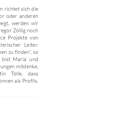
 richtet sich die
tor oder anderen
wegt, werden wir
regor Zöllig noch
ce Projekte von
rischer Leiter.
n zu finden”, so
u bist Maria’ und
ungen mitdenke,
in Tölle, dass
nnen als Profils.