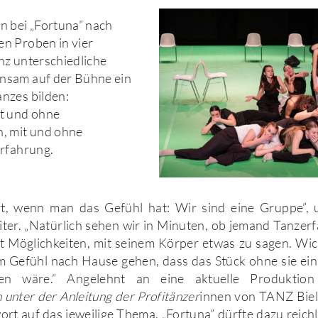
n bei „Fortuna” nach
n Proben in vier
nz unterschiedliche
sam auf der Bühne ein
nzes bilden:
t und ohne
, mit und ohne
erfahrung.
rt, wenn man das Gefühl hat: Wir sind eine Gruppe”, u
iter. „Natürlich sehen wir in Minuten, ob jemand Tanzer
 Möglichkeiten, mit seinem Körper etwas zu sagen. Wich
m Gefühl nach Hause gehen, dass das Stück ohne sie ein
n wäre.” Angelehnt an eine aktuelle Produktion
 unter der Anleitung der Profitänzer
innen von TANZ Bie
ort auf das jeweilige Thema. „Fortuna” dürfte dazu reichl