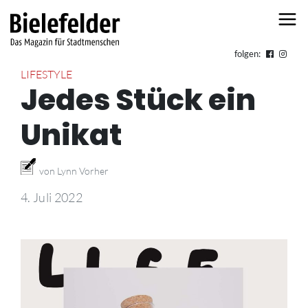
Skip to content
folgen:
LIFESTYLE
Jedes Stück ein
Unikat
von Lynn Vorher
4. Juli 2022