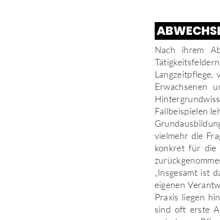
ABWECHSL
Nach ihrem Abs
Tätigkeitsfelde
Langzeitpflege, 
Erwachsenen u
Hintergrundwiss
Fallbeispielen l
Grundausbildung 
vielmehr die Fr
konkret für die
zurückgenommen
„Insgesamt ist d
eigenen Verantw
Praxis liegen h
sind oft erste 