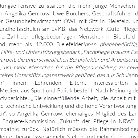
ungsoffensive zu starten, die mehr junge Menschen 
en Angelika Gemkow, Uwe Borchers, Geschäftsführer 
er Gesundheitswirtschaft OWL mit Sitz in Bielefeld, u
sundheitsschulen am EvKB, das Netzwerk „Gute Pfleg
ie Zahl der pflegebedürftigen Menschen in Bielefeld s
nd mehr als 12.000 Bielefelder
innen pflegebedürfti
ilfe- und Unterstützungsbedarf. „Fachpflege braucht Fac
arbeit, die unterschiedlichen Berufsfelder und Arbeitsorte
, um mehr Menschen für die Pflegeausbildung zu gewi
reites Unterstützungsnetzwerk gebildet, das aus Schüler
I
eber* Innen, Lehrenden, Eltern, Interessierten 
Medien, aus Sport und Politik besteht. Nach Meinung der
tivberichte. „Die sinnerfüllende Arbeit, die Arbeit mi
die technische Entwicklung und die hohe Verantwortung,
en“, so Angelika Gemkow, ehemaliges Mitglied des L
r Enquete-Kommission „Zukunft der Pflege in NRW“. „
mpathie zurück. Natürlich müssen die Rahmenbeding
eutet beispielsweise mehr Stellen und mehr Geld – ins