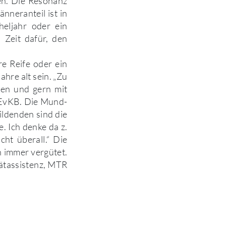
ten. Die Resonanz
nneranteil ist in
heljahr oder ein
 Zeit dafür, den
re Reife oder ein
hre alt sein. „Zu
nen und gern mit
 EvKB. Die Mund-
ldenden sind die
e. Ich denke da z.
cht überall.“ Die
n immer vergütet.
iätassistenz, MTR