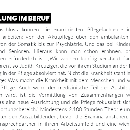
UNG IM BERUF
chluss können die examinierten Pflegefachleute i
rn arbeiten: von der Akutpflege über den ambulanten
von der Somatik bis zur Psychiatrie. Und das bei Kinde
nd Senioren. Hieraus kann man schon erahnen, d
en erforderlich ist. „Wir werden künftig verstärkt fäc
ehren“, so Judith Kreuziger, die vor ihrem Studium an der 
in der Pflege absolviert hat. Nicht die Krankheit steht 
age: Was macht die Krankheit mit dem Menschen und 
 Pflege. Auch wenn der medizinische Teil der Ausbil
 wird, ist die Vermittlung von Zusammenhängen wei
as eine neue Ausrichtung und die Pflege fokussiert si
ortungsbereich.“ Mindestens 2.100 Stunden Theorie u
inter den Auszubildenden, bevor die Examina anstehen. 
Ansprechpartner in ihrem Arbeitsumfeld und eine wichti