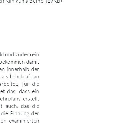
en Klinikums Bethel (EvKB)
ild und zudem ein
n bekommen damit
en innerhalb der
 als Lehrkraft an
rbeitet. Für die
et das, dass ein
hrplans erstellt
st auch, das die
 die Planung der
en examinierten