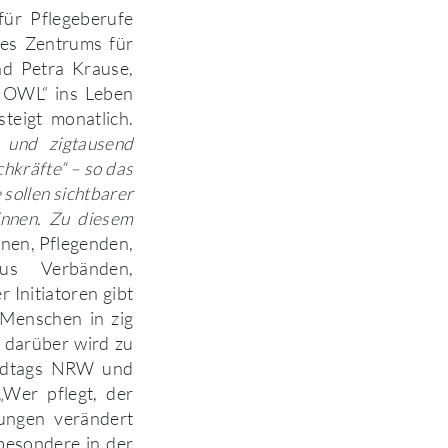
für Pflegeberufe
des Zentrums für
nd Petra Krause,
e OWL“ ins Leben
teigt monatlich.
g und zigtausend
hkräfte“ – so das
 sollen sichtbarer
nnen. Zu diesem
nnen, Pflegenden,
aus Verbänden,
 Initiatoren gibt
t Menschen in zig
 darüber wird zu
andtags NRW und
Wer pflegt, der
ungen verändert
besondere in der