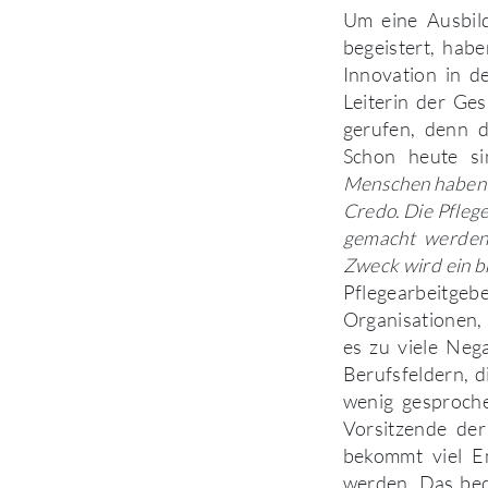
Um eine Ausbild
begeistert, hab
Innovation in d
Leiterin der Ge
gerufen, denn d
Schon heute si
Menschen haben H
Credo. Die Pflege
gemacht werden
Zweck wird ein b
Pflegearbeitg
Organisationen, 
es zu viele Nega
Berufsfeldern, 
wenig gesproch
Vorsitzende de
bekommt viel E
werden. Das bed