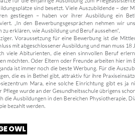
ätze für die einjährige Ausbildung zum Pflegeassisten
sbildungsplätze sind besetzt. Viele Auszubildende – der Mä
ren gestiegen – haben vor ihrer Ausbildung ein Bet
viert. „In den Bewerbungsgesprächen nehmen wir uns
zu erklären, wie Ausbildung und Beruf aussehen“,
ziger. Voraussetzung für eine Bewerbung ist die Mittle
uss mit abgeschlossener Ausbildung und man muss 18 Ja
 viele Abiturienten, die einen sinnvollen Beruf erler
en möchten. Oder Eltern oder Freunde arbeiten hier im
nda ist immer noch die beste Werbung. Für die Auszubi
gen, die es in Bethel gibt, attraktiv für ihre Praxiseinsätz
siezentrum Mara, eine solche Einrichtung gibt es ja ni
r Pflege wurde an der Gesundheitsschule übrigens scho
ch die Ausbildungen in den Bereichen Physiotherapie, D
pie bezahlt werden.
GE OWL