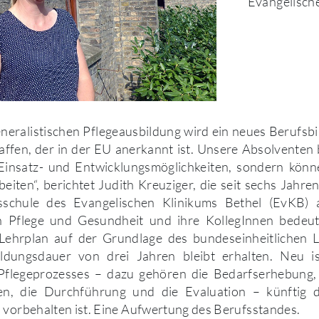
Evangelisch
neralistischen Pflegeausbildung wird ein neues Berufsb
affen, der in der EU anerkannt ist. Unsere Absolvente
Einsatz- und Entwicklungsmöglichkeiten, sondern könn
beiten“, berichtet Judith Kreuziger, die seit sechs Jahren
schule des Evangelischen Klinikums Bethel (EvKB) a
 Pflege und Gesundheit und ihre KollegInnen bedeut
Lehrplan auf der Grundlage des bundeseinheitlichen Le
ldungsdauer von drei Jahren bleibt erhalten. Neu i
Pflegeprozesses – dazu gehören die Bedarfserhebung,
n, die Durchführung und die Evaluation – künftig d
 vorbehalten ist. Eine Aufwertung des Berufsstandes.