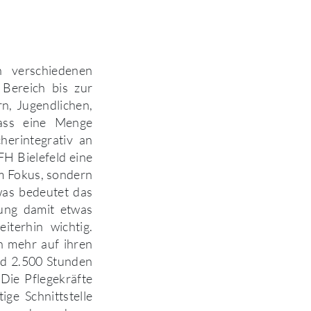
n verschiedenen
 Bereich bis zur
rn, Jugendlichen,
ass eine Menge
herintegrativ an
FH Bielefeld eine
im Fokus, sondern
was bedeutet das
dung damit etwas
terhin wichtig.
ch mehr auf ihren
nd 2.500 Stunden
Die Pflegekräfte
ge Schnittstelle