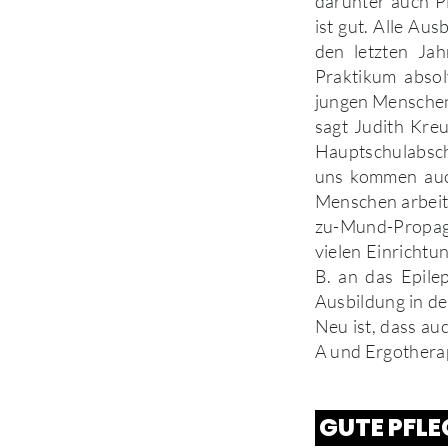
darunter auch Pl
ist gut. Alle Au
den letzten Jah
Praktikum absol
jungen Menschen 
sagt Judith Kreu
Hauptschulabschl
uns kommen auch
Menschen arbeit
zu-Mund-Propaga
vielen Einrichtun
B. an das Epilep
Ausbildung in de
Neu ist, dass au
A und Ergothera
GUTE PFLE