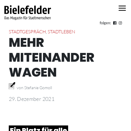
Skip to content
folgen:
STADTGESPRÄCH
,
STADTLEBEN
MEHR
MITEINANDER
WAGEN
von Stefanie Gomoll
29. Dezember 2021
Ein Platz für alle