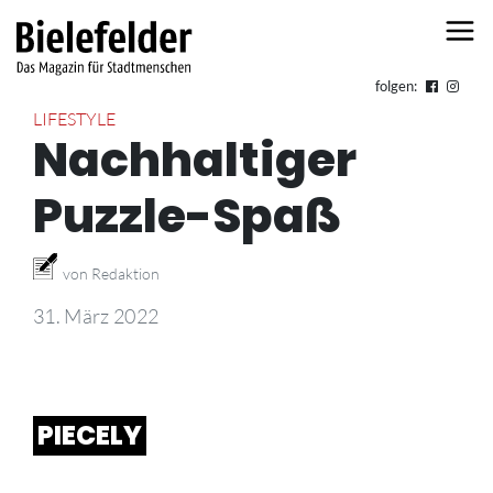
Skip to content
folgen:
LIFESTYLE
Nachhaltiger
Puzzle-Spaß
von Redaktion
31. März 2022
PIECELY