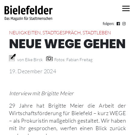
Skip to content
folgen:
NEUIGKEITEN
,
STADTGESPRÄCH
,
STADTLEBEN
NEUE WEGE GEHEN
von Eike Birck
Fotos: Fabian Freitag
19. Dezember 2024
Interview mit Brigitte Meier
29 Jahre hat Brigitte Meier die Arbeit der
Wirtschaftsförderung für Bielefeld – kurz WEGE
– als Prokuristin maßgeblich gestaltet. Wir haben
mit ihr gesprochen, werfen einen Blick zurück